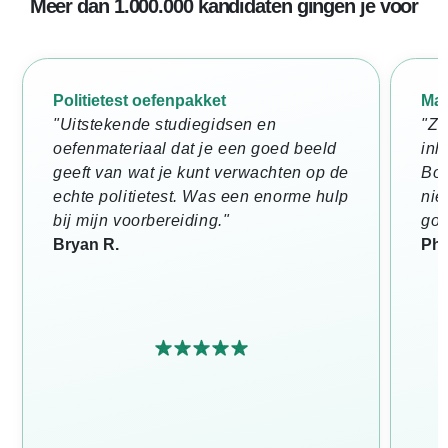
Meer dan 1.000.000 kandidaten gingen je voor
Politietest oefenpakket
Mat
"Uitstekende studiegidsen en
"Ze
oefenmateriaal dat je een goed beeld
inh
geeft van wat je kunt verwachten op de
Bov
echte politietest. Was een enorme hulp
nie
bij mijn voorbereiding."
goe
Bryan R.
Phi