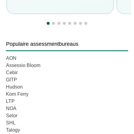
Populaire assessmentbureaus
Po
AON
Co
Assessio Bloom
F
Cebir
Lo
GITP
Lo
Hudson
Ma
Korn Ferry
Py
LTP
Q1
NOA
Ta
Selor
VC
SHL
VI
Talogy
Wa