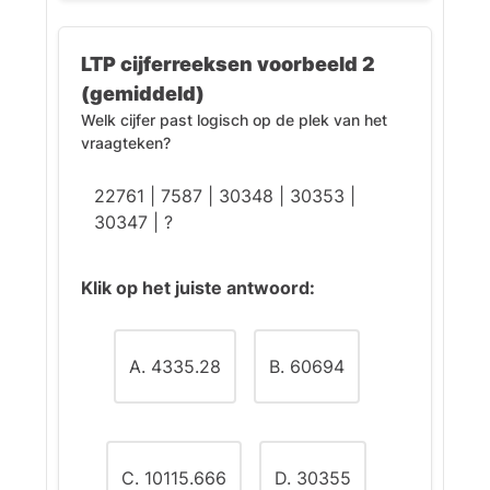
Het juiste antwoord is (A):
3.6
.
Uitleg:
LTP cijferreeksen voorbeeld 2
(gemiddeld)
Bij elke stap wordt het getal
Welk cijfer past logisch op de plek van het
verdrievoudigd ten opzichte van
vraagteken?
het vorige.
22761 | 7587 | 30348 | 30353 |
30347 | ?
Klik op het juiste antwoord:
A. 4335.28
B. 60694
C. 10115.666
D. 30355