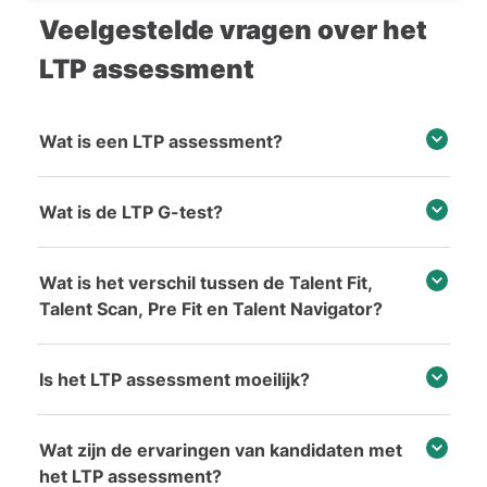
Veelgestelde vragen over het
LTP Cijferreeksen (G-test)
LTP assessment
LTP Figuurreeksen en -analogieën (G-test)
LTP Patroon vouwen (G-test)
Wat is een LTP assessment?
LTP Numerieke vaardigheden
Wat is de LTP G-test?
LTP Verbale relaties
LTP persoonlijkheidstest
Wat is het verschil tussen de Talent Fit,
Talent Scan, Pre Fit en Talent Navigator?
LTP integriteitstest (Culture Fit)
LTP interview
Is het LTP assessment moeilijk?
Wat zijn de ervaringen van kandidaten met
het LTP assessment?