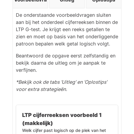
onderste rij én de rechterkolom.
Dus moeten linksboven en
rechtsonder wit zijn. Daarmee
De onderstaande voorbeeldvragen sluiten
vallen ook opties 1 en 5 af, want
aan bij het onderdeel cijferreeksen binnen de
daar klopt dat niet.
LTP G-test. Je krijgt een reeks getallen te
zien en moet op basis van het onderliggende
Tot slot: het vlak rechtsboven
patroon bepalen welk getal logisch volgt.
heeft in elke rij en kolom een
andere kleur. In de onderste rij
Beantwoord de opgave eerst zelfstandig en
en rechterkolom hebben we al
bekijk daarna de uitleg om je aanpak te
een vakje met geel en een met
verfijnen.
wit. We missen nog blauw.
*Bekijk ook de tabs ‘Uitleg’ en ‘Oplostips’
De enige optie waarbij
voor extra strategieën.
rechtsboven blauw is én de rest
ook klopt, is antwoord (4).
LTP cijferreeksen voorbeeld 1
(makkelijk)
Welk cijfer past logisch op de plek van het