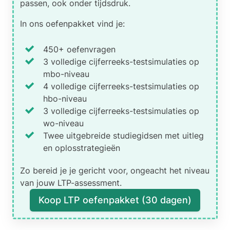
Tips om het patroon snel te
passen, ook onder tijdsdruk.
reeks:
ontdekken:
Begin met het
In ons oefenpakket vind je:
7 | 8 | 4 | 12 | 8 | 13
uitrekenen van de makkelijkste
stap(pen). In dit geval zijn dat de
Als je deze verschillen bekijkt,
450+ oefenvragen
stappen tussen de getallen 3, 4
zie je dat ze twee duidelijke
3 volledige cijferreeks-testsimulaties op
en 5. Schrijf de stappen op en let
regels volgen:
mbo-niveau
goed op het onderliggende
4 volledige cijferreeks-testsimulaties op
patroon, zodat je ze toe kunt
De bewerkingen wisselen
hbo-niveau
passen op de overige stappen.
telkens in dezelfde
3 volledige cijferreeks-testsimulaties op
volgorde af: optellen,
wo-niveau
delen, vermenigvuldigen,
Twee uitgebreide studiegidsen met uitleg
aftrekken
en oplosstrategieën
Het getal waarmee je
rekent wordt bij elke stap
Zo bereid je je gericht voor, ongeacht het niveau
met 1 verhoogd. Dus eerst
van jouw LTP-assessment.
+2, dan ÷3, dan ×4,
Koop LTP oefenpakket (30 dagen)
enzovoort.
Met dit patroon kun je het