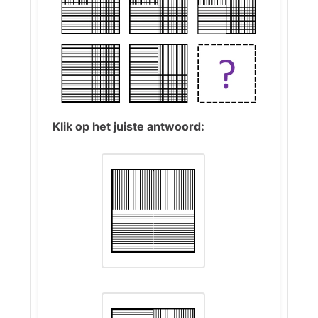
om de middelste figuur te
krijgen. Daarom is antwoord (2)
correct.
Klik op het juiste antwoord: