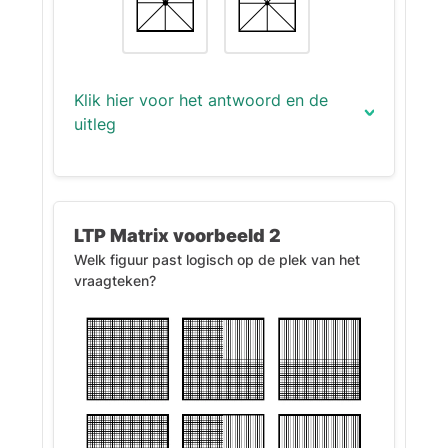
Klik hier voor het antwoord en de
uitleg
Het juiste antwoord is (2):
Uitleg:
LTP Matrix voorbeeld 2
Welk figuur past logisch op de plek van het
In deze matrix worden de figuren
vraagteken?
aan de linker- en rechterkant van
elke rij samengevoegd tot de
middelste figuur. De zwarte stip
blijft in alle rijen hetzelfde.
In de onderste rij moet je aan de
linkerfiguur een cirkel toevoegen