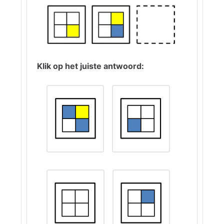
horizontale lijnen verdwijnen in
een specifiek vlak. Dit patroon
zie je in alle drie de rijen terug. In
de middelste kolom verandert
steeds het vlak rechtsboven; in
de rechterkolom het vlak
Klik op het juiste antwoord:
linksboven.
Belangrijk is dat elk figuur start
vanuit een ander beginpunt. In
de onderste rij begint het eerste
figuur met alleen verticale lijnen
in het vlak linksboven. Volgens
het patroon verdwijnen nu de
horizontale lijnen ook, waardoor
dit vlak helemaal leeg wordt.
Het juiste antwoord volgt dit
patroon: een figuur met een leeg