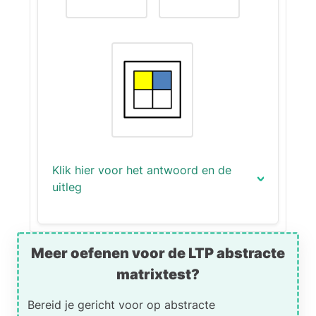
vlak linksboven, verticale lijnen
rechtsboven en onveranderde
vlakken onderin.
Klik hier voor het antwoord en de
uitleg
Het juiste antwoord is (4):
Meer oefenen voor de LTP abstracte
Uitleg:
matrixtest?
In de hele matrix is het vlak
Bereid je gericht voor op abstracte
linksonder altijd wit. Dat moet in