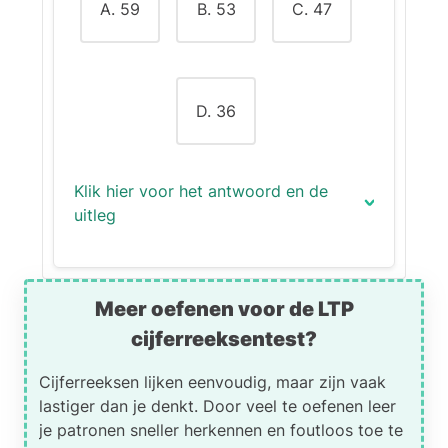
bewerkt wordt, stijgt
A. 59
B. 53
C. 47
telkens met 1:
3 → 4 → 5 → 6 → 7
Dit is een klassieke cijferreeks
D. 36
waarbij je niet alleen het patroon
van de bewerkingen moet
herkennen, maar ook het
Klik hier voor het antwoord en de
oplopende getal waarmee je
uitleg
rekent.
Bewerkingen per stap:
Het juiste antwoord is (D):
36
.
Meer oefenen voor de LTP
22761 ÷ 3 = 7587
Uitleg:
7587 × 4 = 30348
cijferreeksentest?
30348 + 5 = 30353
In deze opgave zit er een
30353 – 6 = 30347
Cijferreeksen lijken eenvoudig, maar zijn vaak
patroon in de verschillen tussen
30347 ÷ 7 = 4335.28
lastiger dan je denkt. Door veel te oefenen leer
de getallen. Die verschillen
je patronen sneller herkennen en foutloos toe te
vormen op zichzelf weer een