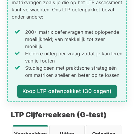
matrixvragen zoals je die op het LTP assessment
het ontbrekende vakje dus ook
kunt verwachten. Ons LTP oefenpakket bevat
zo zijn. Optie 2 valt daardoor af,
onder andere:
want daar is linksonder blauw.
Verder zie je dat in elke rij het
200+ matrix oefenvragen met oplopende
vlak linksboven steeds dezelfde
moeilijkheid; van makkelijk tot zeer
kleur heeft. In elke kolom blijft
moeilijk
het vlak rechtsonder gelijk.
Heldere uitleg per vraag zodat je kan leren
Bijvoorbeeld: in de bovenste rij is
van je fouten
linksboven telkens geel, en in de
Studiegidsen met praktische strategieën
linkerkolom is rechtsonder
om matrixen sneller en beter op te lossen
steeds geel. In de middelste rij is
linksboven blauw en in de
Koop LTP oefenpakket (30 dagen)
middelste kolom is rechtsonder
blauw. In de onderste rij is
linksboven wit, en in de
LTP Cijferreeksen (G-test)
rechterkolom is rechtsonder wit.
Het ontbrekende vakje zit in de
Voorbeeldvragen
Uitleg
Oplostips