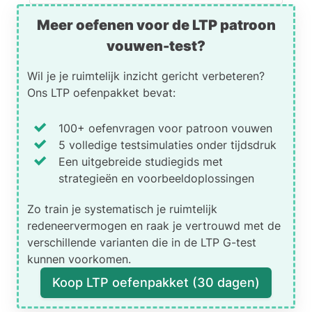
Het juiste antwoord is (B):
Meer oefenen voor de LTP patroon
Uitleg:
vouwen-test?
Wanneer je het patroon vouwt en
Wil je je ruimtelijk inzicht gericht verbeteren?
het rode vlak aan het groene
Ons LTP oefenpakket bevat:
bevestigt, komt het paarse vlak
bovenop te liggen. Dat klopt met
kubus (B), dus dit is het juiste
100+ oefenvragen voor patroon vouwen
antwoord.
5 volledige testsimulaties onder tijdsdruk
Een uitgebreide studiegids met
strategieën en voorbeeldoplossingen
Antwoord (A)
is fout,
want het paarse en
Zo train je systematisch je ruimtelijk
donkerblauwe vlak liggen
redeneervermogen en raak je vertrouwd met de
tegenover elkaar en
verschillende varianten die in de LTP G-test
kunnen elkaar dus niet
kunnen voorkomen.
raken.
Antwoord (C)
is fout,
Koop LTP oefenpakket (30 dagen)
want als je het patroon 90