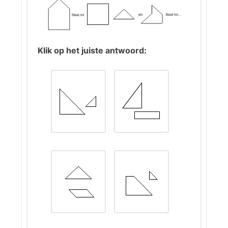
terug en beweegt stap voor stap
omhoog en omlaag binnen de
kolom.
De andere vormen verschijnen
Klik op het juiste antwoord:
telkens in twee opeenvolgende
figuren en verdwijnen daarna. De
vorm die overblijft (in de laatste
stap van links naar rechts)
behoudt daarbij dezelfde positie
ten opzichte van de andere vorm
— niet ten opzichte van de
cirkel.