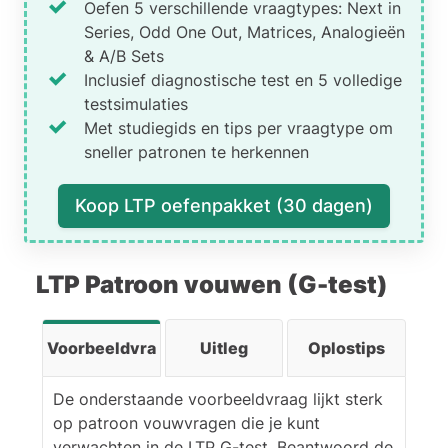
Oefen 5 verschillende vraagtypes: Next in
Bij de testvorm zie je iets
Series, Odd One Out, Matrices, Analogieën
soortgelijks: een parallellogram
& A/B Sets
boven op een gelijkbenige
Inclusief diagnostische test en 5 volledige
driehoek, waarbij de grenslijn
testsimulaties
tussen beide is verdwenen. Dat
Met studiegids en tips per vraagtype om
komt overeen met antwoord C.
sneller patronen te herkennen
Let op: het parallellogram in
Koop LTP oefenpakket (30 dagen)
antwoord C is gedraaid,
waardoor de combinatie minder
snel opvalt.
LTP Patroon vouwen (G-test)
Voorbeeldvragen
Uitleg
Oplostips
De onderstaande voorbeeldvraag lijkt sterk
op patroon vouwvragen die je kunt
verwachten in de LTP G-test. Beantwoord de