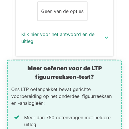
Geen van de opties
Klik hier voor het antwoord en de
uitleg
Het correcte antwoord is (C):
Meer oefenen voor de LTP
Uitleg:
figuurreeksen-test?
In deze analogie bestaat de
Ons LTP oefenpakket bevat gerichte
vorm links uit een combinatie
voorbereiding op het onderdeel figuurreeksen
van de twee vormen rechts: een
en -analogieën:
rechthoekige driehoek die boven
op een vierkant is geplaatst. De
lijn waar de vormen elkaar raken,
Meer dan 750 oefenvragen met heldere
is daarbij weggehaald.
uitleg