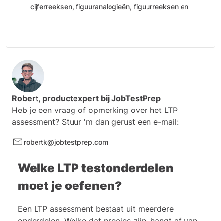
cijferreeksen, figuuranalogieën, figuurreeksen en
patroonvouwen
Extra capaciteitentesttraining: numerieke
vaardigheden en verbale relaties
Studiegidsen per onderdeel
Persoonlijkheidstesttraining
100% online toegang – direct beschikbaar
Robert, productexpert bij
JobTestPrep
Heb je een vraag of opmerking over het LTP
assessment? Stuur 'm dan gerust een e-mail:
robertk@jobtestprep.com
Welke LTP testonderdelen
moet je oefenen?
Een LTP assessment bestaat uit meerdere
onderdelen. Welke dat precies zijn, hangt af van