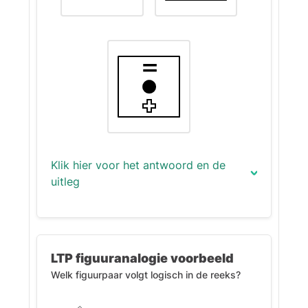
Klik hier voor het antwoord en de
uitleg
Het correcte antwoord is (B):
Uitleg:
LTP figuuranalogie voorbeeld
Welk figuurpaar volgt logisch in de reeks?
In elk figuur staan drie vormen.
De zwarte cirkel komt steeds