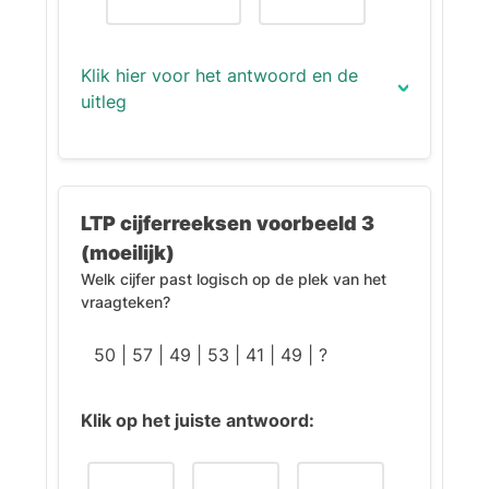
Klik hier voor het antwoord en de
uitleg
Het juiste antwoord is (A):
4335.28
.
LTP cijferreeksen voorbeeld 3
Uitleg:
(moeilijk)
Welk cijfer past logisch op de plek van het
De reeks volgt een vast patroon
vraagteken?
van bewerkingen:
50 | 57 | 49 | 53 | 41 | 49 | ?
De soort bewerking
wisselt per stap in deze
volgorde:
Klik op het juiste antwoord:
÷ → × → + → – → ÷
Het getal waarmee