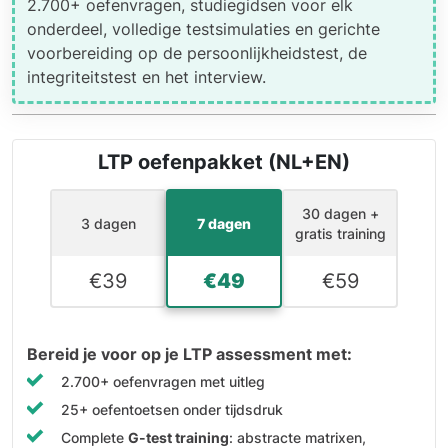
2.700+ oefenvragen, studiegidsen voor elk
onderdeel, volledige testsimulaties en gerichte
voorbereiding op de persoonlijkheidstest, de
integriteitstest en het interview.
LTP oefenpakket (NL+EN)
30 dagen +
3 dagen
7 dagen
gratis training
€
39
€
49
€
59
Bereid je voor op je LTP assessment met:
2.700+ oefenvragen met uitleg
25+ oefentoetsen onder tijdsdruk
Complete
G-test training
: abstracte matrixen,