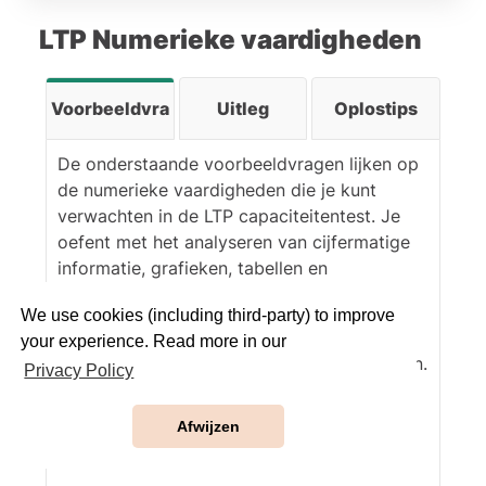
graden met de klok mee
draait, zie je dat wanneer
LTP Numerieke vaardigheden
het lichtblauwe vlak rechts
van het gele ligt, het
bovenste vlak paars is – en
Voorbeeldvragen
Uitleg
Oplostips
niet donkerblauw zoals in
(C).
De onderstaande voorbeeldvragen lijken op
Antwoord (D)
is fout,
de numerieke vaardigheden die je kunt
want het rode en
verwachten in de LTP capaciteitentest. Je
lichtblauwe vlak liggen
oefent met het analyseren van cijfermatige
tegenover elkaar en
informatie, grafieken, tabellen en
kunnen dus niet aan elkaar
berekeningen onder tijdsdruk.
grenzen.
We use cookies (including third-party) to improve
Beantwoord de vraag eerst zelf en bekijk
your experience. Read more in our
daarna de uitleg om je aanpak te verbeteren.
Privacy Policy
*Bekijk ook de tabs ‘Uitleg’ en ‘Oplostips’
Afwijzen
voor extra informatie over dit onderdeel.