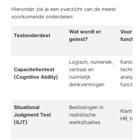
Hieronder zie je een overzicht van de meest
voorkomende onderdelen:
Wat wordt er
Voor we
Testonderdeel
getest?
functie
Logisch, numeriek,
Kantoor
Capaciteitentest
verbaal en
technisc
(Cognitive Ability)
ruimtelijk
analytis
denkvermogen
functies
Situational
Beslissingen in
Klantens
Judgment Test
realistische
HR, tea
(SJT)
werksituaties