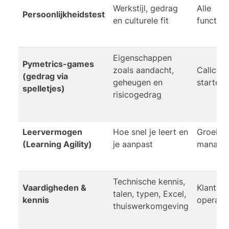
Werkstijl, gedrag
Alle
Persoonlijkheidstest
en culturele fit
functien
Eigenschappen
Pymetrics-games
zoals aandacht,
Callcent
(gedrag via
geheugen en
starters
spelletjes)
risicogedrag
Leervermogen
Hoe snel je leert en
Groeifun
(Learning Agility)
je aanpast
managem
Technische kennis,
Vaardigheden &
Klantens
talen, typen, Excel,
kennis
operati
thuiswerkomgeving