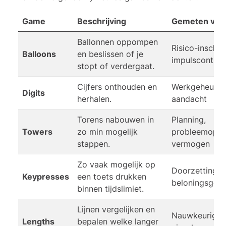
Game
Beschrijving
Gemeten vaar
Ballonnen oppompen
Risico-inschat
Balloons
en beslissen of je
impulscontrol
stopt of verdergaat.
Cijfers onthouden en
Werkgeheugen
Digits
herhalen.
aandacht
Torens nabouwen in
Planning,
Towers
zo min mogelijk
probleemoplo
stappen.
vermogen
Zo vaak mogelijk op
Doorzettings
Keypresses
een toets drukken
beloningsgevo
binnen tijdslimiet.
Lijnen vergelijken en
Nauwkeurighe
Lengths
bepalen welke langer