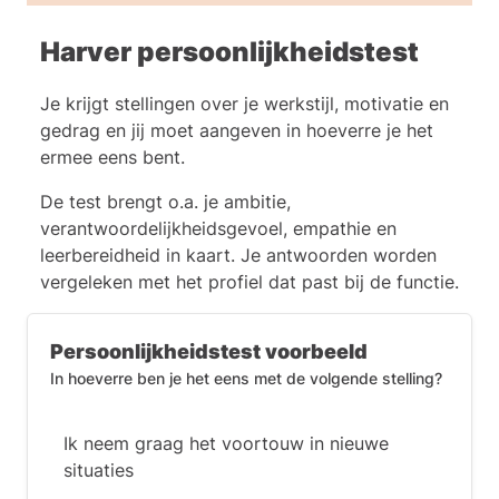
risico dat hij zich daardoor nóg
onzekerder voelt.
Harver persoonlijkheidstest
Antwoord C zou normaal
gesproken een goede oplossing
Je krijgt stellingen over je werkstijl, motivatie en
kunnen zijn, maar in deze situatie
gedrag en jij moet aangeven in hoeverre je het
leg je extra druk op een collega
ermee eens bent.
die het zelf al druk genoeg heeft.
Antwoord D is de beste keuze. Je
De test brengt o.a. je ambitie,
neemt de tijd om naar Donald te
verantwoordelijkheidsgevoel, empathie en
luisteren, ontdekt waar hij precies
leerbereidheid in kaart. Je antwoorden worden
tegenaan loopt en kunt daarna
vergeleken met het profiel dat past bij de functie.
samen kijken naar een passende
aanpak.
Persoonlijkheidstest voorbeeld
Antwoord E is op lange termijn
waardevol, maar helpt Donald op
In hoeverre ben je het eens met de volgende stelling?
dit moment niet. Bovendien gaat
het gesprek dan over 'nieuwe
Ik neem graag het voortouw in nieuwe
medewerkers' in het algemeen,
situaties
terwijl hij juist nu behoefte heeft