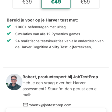
€
39
€
49
€
59
Bereid je voor op je Harver test met:
1.000+ oefenvragen met uitleg
Simulaties van alle 12 Pymetrics games
24 realistische testsimulaties van alle onderdelen van
de Harver Cognitive Ability Test: cijferreeksen,
analogieën, componenten, spiegelbeelden en error
checking
Situational Judgement Test-training voor o.a.
management, administratie, klantenservice,
Robert, productexpert bij
JobTestPrep
leidinggevende functies en starters
Heb je een vraag over het Harver
Persoonlijkheidstesttraining
assessment? Stuur 'm dan gerust een e-
Studiegidsen voor elk onderdeel
mail:
Persoonlijk scoreoverzicht na elke test
robertk@jobtestprep.com