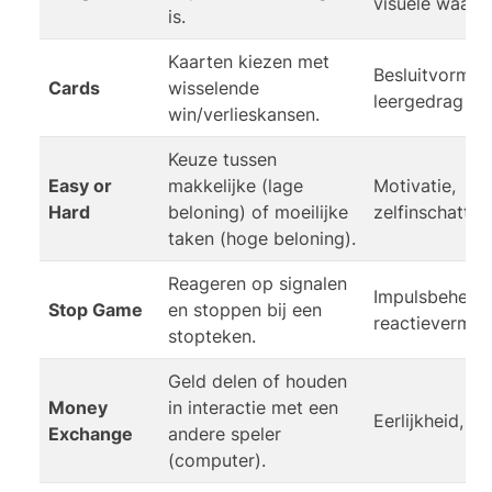
visuele waarn
is.
Kaarten kiezen met
Besluitvormin
Cards
wisselende
leergedrag
win/verlieskansen.
Keuze tussen
Easy or
makkelijke (lage
Motivatie,
Hard
beloning) of moeilijke
zelfinschattin
taken (hoge beloning).
Reageren op signalen
Impulsbeheers
Stop Game
en stoppen bij een
reactievermo
stopteken.
Geld delen of houden
Money
in interactie met een
Eerlijkheid, v
Exchange
andere speler
(computer).