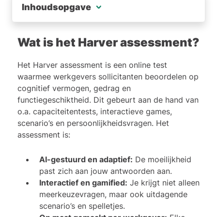
Inhoudsopgave
Wat is het Harver assessment?
Wat is het Harver assessment?
Welke onderdelen kun je verwachten op de Harver test?
Het Harver assessment is een online test
Cognitive Ability test
waarmee werkgevers sollicitanten beoordelen op
Pymetrics test (Pymetric games)
cognitief vermogen, gedrag en
functiegeschiktheid. Dit gebeurt aan de hand van
Situational Judgement test
o.a. capaciteitentests, interactieve games,
scenario’s en persoonlijkheidsvragen. Het
Harver persoonlijkheidstest
assessment is:
Veelgestelde vragen over het Harver assessment
AI-gestuurd en adaptief:
De moeilijkheid
past zich aan jouw antwoorden aan.
Interactief en gamified:
Je krijgt niet alleen
meerkeuzevragen, maar ook uitdagende
scenario’s en spelletjes.