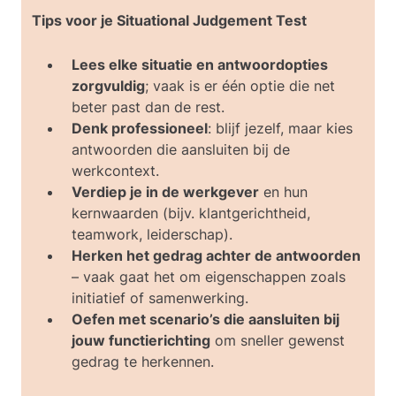
De meest effectieve reactie is
optie D
.
Tips voor je Situational Judgement Test
De minst effectieve reactie is
optie C
.
Lees elke situatie en antwoordopties
Uitleg:
zorgvuldig
; vaak is er één optie die net
In deze situatie staat je team onder druk
beter past dan de rest.
én heb je een medewerker die zich
Denk professioneel
: blijf jezelf, maar kies
onzeker voelt. Het is belangrijk om
antwoorden die aansluiten bij de
Donald serieus te nemen en tegelijk het
werkcontext.
team als geheel niet extra te belasten.
Verdiep je in de werkgever
en hun
kernwaarden (bijv. klantgerichtheid,
Antwoord A is vriendelijk en
teamwork, leiderschap).
bemoedigend, maar gaat voorbij
Herken het gedrag achter de antwoorden
aan het feit dat Donald misschien
– vaak gaat het om eigenschappen zoals
echt met bepaalde taken worstelt.
initiatief of samenwerking.
Antwoord B lijkt behulpzaam,
Oefen met scenario’s die aansluiten bij
maar werkt averechts. Je haalt
jouw functierichting
om sneller gewenst
werk bij hem weg terwijl het team
gedrag te herkennen.
al onder druk staat, en je loopt het