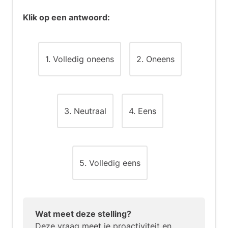
aan persoonlijke aandacht.
Klik op een antwoord:
Competenties:
Kerncompetentie: medewerkers helpen
1. Volledig oneens
2. Oneens
zich te ontwikkelen
Andere competenties: beslissingen
nemen, doorzettingsvermogen,
optimisme
3. Neutraal
4. Eens
5. Volledig eens
Wat meet deze stelling?
Deze vraag meet je proactiviteit en