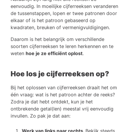
eenvoudig. In moeilijke cijferreeksen veranderen
Uitleg:
de tussenstappen, lopen er twee patronen door
elkaar of is het patroon gebaseerd op
Elk getal wordt in de volgende stap
kwadraten, breuken of vermenigvuldigingen.
verdubbeld.
Daarom is het belangrijk om verschillende
soorten cijferreeksen te leren herkennen en te
weten
hoe je ze efficiënt oplost
.
Hoe los je cijferreeksen op?
Bij het oplossen van cijferreeksen draait het om
één vraag: wat is het patroon achter de reeks?
Zodra je dat hebt ontdekt, kun je het
ontbrekende getal(len) meestal vrij eenvoudig
invullen. Zo pak je dat aan:
Werk van links naar rechts.
Bekijk steeds