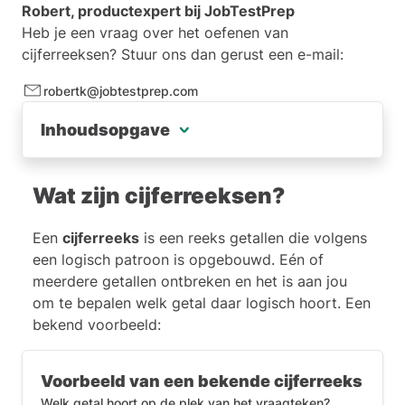
Robert, productexpert bij
JobTestPrep
Heb je een vraag over het oefenen van
cijferreeksen? Stuur ons dan gerust een e-mail:
robertk@jobtestprep.com
Inhoudsopgave
Wat zijn cijferreeksen?
Wat zijn cijferreeksen?
Hoe los je cijferreeksen op?
Een
cijferreeks
is een reeks getallen die volgens
Gratis cijferreeksen oefenen met 3 oefentests
een logisch patroon is opgebouwd. Eén of
Veelgestelde vragen over cijferreeksen
meerdere getallen ontbreken en het is aan jou
om te bepalen welk getal daar logisch hoort. Een
bekend voorbeeld:
Voorbeeld van een bekende cijferreeks
Welk getal hoort op de plek van het vraagteken?