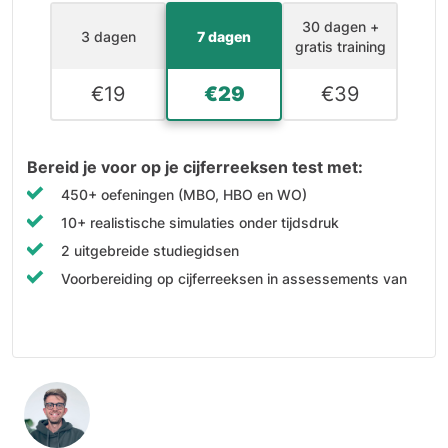
30 dagen +
3 dagen
7 dagen
gratis training
€
19
€
29
€
39
Bereid je voor op je cijferreeksen test met:
450+ oefeningen (MBO, HBO en WO)
10+ realistische simulaties onder tijdsdruk
2 uitgebreide studiegidsen
Voorbereiding op cijferreeksen in assessements van
o.a. LTP, GITP, Assessio, Talent Q en meer
Uitgebreide uitleg en tips bij elke vraag
Persoonlijk scoreoverzicht na elke test
100% online, direct beschikbaar